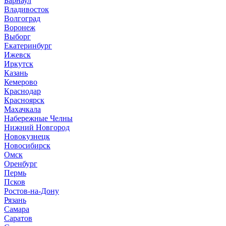
Барнаул
В
ладивосток
Волгоград
Воронеж
Выборг
Е
катеринбург
И
жевск
Иркутск
К
азань
Кемерово
Краснодар
Красноярск
М
ахачкала
Н
абережные Челны
Нижний Новгород
Новокузнецк
Новосибирск
О
мск
Оренбург
П
ермь
Псков
Р
остов-на-Дону
Рязань
С
амара
Саратов