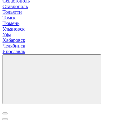
Севастополь
Ставрополь
Т
ольятти
Томск
Тюмень
У
льяновск
Уфа
Х
абаровск
Ч
елябинск
Я
рославль