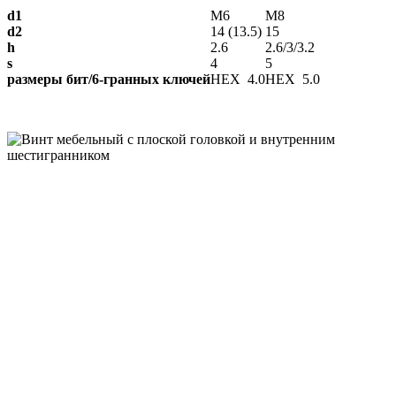
d1
М6
М8
d2
14 (13.5)
15
h
2.6
2.6/3/3.2
s
4
5
размеры бит/6-гранных ключей
HEX 4.0
HEX 5.0