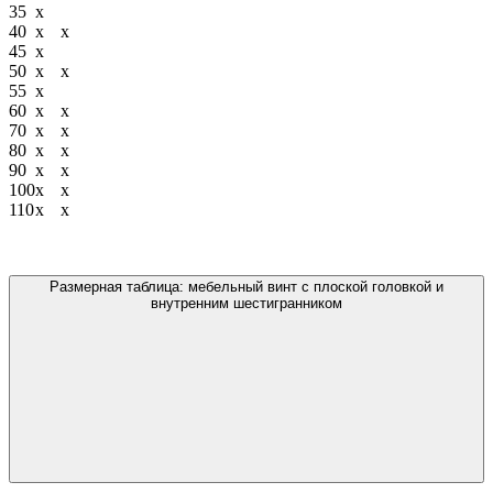
35
х
40
х
х
45
х
50
х
х
55
х
60
х
х
70
х
х
80
х
х
90
х
х
100
х
х
110
х
х
Размерная таблица: мебельный винт с плоской головкой и
внутренним шестигранником