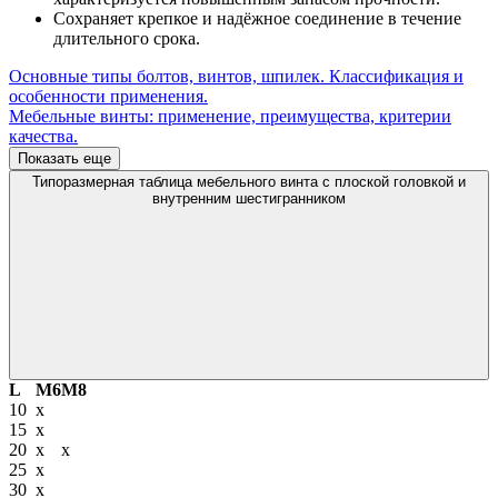
Сохраняет крепкое и надёжное соединение в течение
длительного срока.
Основные типы болтов, винтов, шпилек. Классификация и
особенности применения.
Мебельные винты: применение, преимущества, критерии
качества.
Показать еще
Типоразмерная таблица мебельного винта с плоской головкой и
внутренним шестигранником
L
М6
М8
10
х
15
х
20
х
х
25
х
30
х